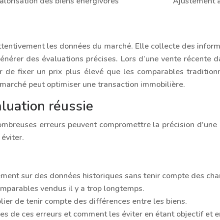
alorisation des biens énergivores
Ajustement à
entivement les données du marché. Elle collecte des informat
énérer des évaluations précises. Lors d’une vente récente d
r de fixer un prix plus élevé que les comparables traditionn
 marché peut optimiser une transaction immobilière.
aluation réussie
breuses erreurs peuvent compromettre la précision d’une éva
éviter.
quement sur des données historiques sans tenir compte des c
omparables vendus il y a trop longtemps.
ier de tenir compte des différences entre les biens.
s de ces erreurs et comment les éviter en étant objectif et e