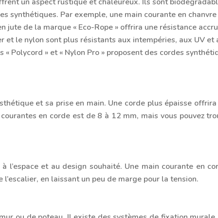
 offrent un aspect rustique et chaleureux. Ils sont biodégrada
des synthétiques. Par exemple, une main courante en chanvre
en jute de la marque « Eco-Rope » offrira une résistance accru
er et le nylon sont plus résistants aux intempéries, aux UV et
s « Polycord » et « Nylon Pro » proposent des cordes synthéti
esthétique et sa prise en main. Une corde plus épaisse offrir
 courantes en corde est de 8 à 12 mm, mais vous pouvez trou
 à l’espace et au design souhaité. Une main courante en cor
 l’escalier, en laissant un peu de marge pour la tension.
ur ou de poteau. Il existe des systèmes de fixation murale,