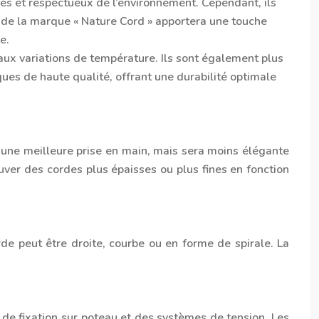
bles et respectueux de l’environnement. Cependant, ils
 de la marque « Nature Cord » apportera une touche
e.
 aux variations de température. Ils sont également plus
ques de haute qualité, offrant une durabilité optimale
a une meilleure prise en main, mais sera moins élégante
ver des cordes plus épaisses ou plus fines en fonction
de peut être droite, courbe ou en forme de spirale. La
 de fixation sur poteau et des systèmes de tension. Les