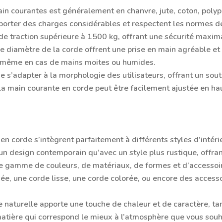
ain courantes est généralement en chanvre, jute, coton, polyp
pporter des charges considérables et respectent les normes d
 traction supérieure à 1500 kg, offrant une sécurité maxima
 le diamètre de la corde offrent une prise en main agréable e
, même en cas de mains moites ou humides.
 de s’adapter à la morphologie des utilisateurs, offrant un so
la main courante en corde peut être facilement ajustée en hau
en corde s’intègrent parfaitement à différents styles d’intér
 un design contemporain qu’avec un style plus rustique, offra
e gamme de couleurs, de matériaux, de formes et d’accessoir
sée, une corde lisse, une corde colorée, ou encore des access
e naturelle apporte une touche de chaleur et de caractère, ta
atière qui correspond le mieux à l’atmosphère que vous souh