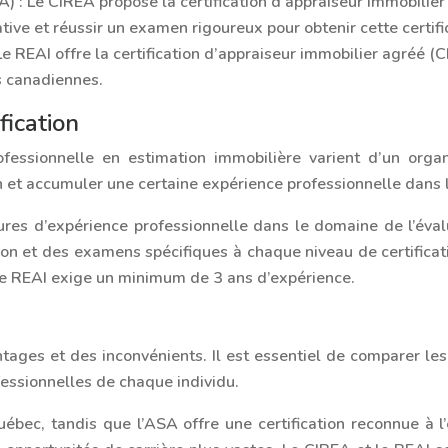
A) :
Le CIREA propose la certification d’appraiseur immobilie
ive et réussir un examen rigoureux pour obtenir cette certifi
Le REAI offre la certification d’appraiseur immobilier agréé (
es canadiennes.
fication
rofessionnelle en estimation immobilière varient d’un org
en et accumuler une certaine expérience professionnelle dans
s d’expérience professionnelle dans le domaine de l’évalua
n et des examens spécifiques à chaque niveau de certifica
 le REAI exige un minimum de 3 ans d’expérience.
ages et des inconvénients. Il est essentiel de comparer les d
fessionnelles de chaque individu.
c, tandis que l’ASA offre une certification reconnue à l’éc