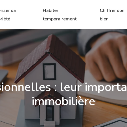
riser sa
Habiter
Chiffrer son
riété
temporairement
bien
sionnelles : leur import
immobilière